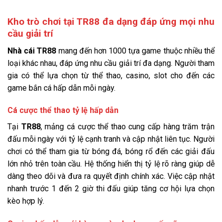
Kho trò chơi tại TR88 đa dạng đáp ứng mọi nhu
cầu giải trí
Nhà cái TR88
mang đến hơn 1000 tựa game thuộc nhiều thể
loại khác nhau, đáp ứng nhu cầu giải trí đa dạng. Người tham
gia có thể lựa chọn từ thể thao, casino, slot cho đến các
game bắn cá hấp dẫn mỗi ngày.
Cá cược thể thao tỷ lệ hấp dẫn
Tại
TR88
, mảng cá cược thể thao cung cấp hàng trăm trận
đấu mỗi ngày với tỷ lệ cạnh tranh và cập nhật liên tục. Người
chơi có thể tham gia từ bóng đá, bóng rổ đến các giải đấu
lớn nhỏ trên toàn cầu. Hệ thống hiển thị tỷ lệ rõ ràng giúp dễ
dàng theo dõi và đưa ra quyết định chính xác. Việc cập nhật
nhanh trước 1 đến 2 giờ thi đấu giúp tăng cơ hội lựa chọn
kèo hợp lý.