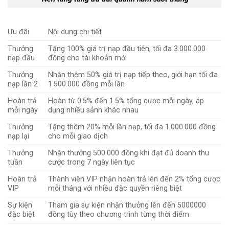
Ưu đãi
Nội dung chi tiết
Thưởng
Tặng 100% giá trị nạp đầu tiên, tối đa 3.000.000
nạp đầu
đồng cho tài khoản mới
Thưởng
Nhận thêm 50% giá trị nạp tiếp theo, giới hạn tối đa
nạp lần 2
1.500.000 đồng mỗi lần
Hoàn trả
Hoàn từ 0.5% đến 1.5% tổng cược mỗi ngày, áp
mỗi ngày
dụng nhiều sảnh khác nhau
Thưởng
Tặng thêm 20% mỗi lần nạp, tối đa 1.000.000 đồng
nạp lại
cho mỗi giao dịch
Thưởng
Nhận thưởng 500.000 đồng khi đạt đủ doanh thu
tuần
cược trong 7 ngày liên tục
Hoàn trả
Thành viên VIP nhận hoàn trả lên đến 2% tổng cược
VIP
mỗi tháng với nhiều đặc quyền riêng biệt
Sự kiện
Tham gia sự kiện nhận thưởng lên đến 5000000
đặc biệt
đồng tùy theo chương trình từng thời điểm