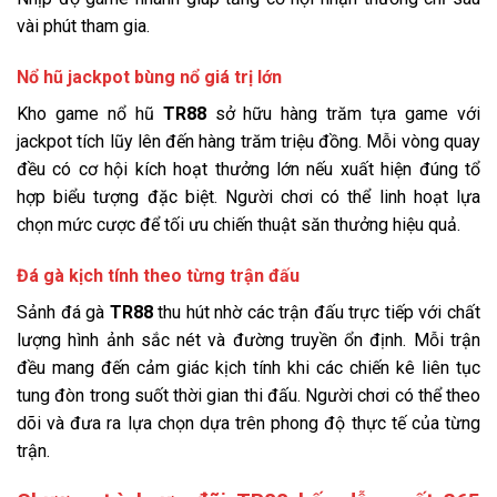
vài phút tham gia.
Nổ hũ jackpot bùng nổ giá trị lớn
Kho game nổ hũ
TR88
sở hữu hàng trăm tựa game với
jackpot tích lũy lên đến hàng trăm triệu đồng. Mỗi vòng quay
đều có cơ hội kích hoạt thưởng lớn nếu xuất hiện đúng tổ
hợp biểu tượng đặc biệt. Người chơi có thể linh hoạt lựa
chọn mức cược để tối ưu chiến thuật săn thưởng hiệu quả.
Đá gà kịch tính theo từng trận đấu
Sảnh đá gà
TR88
thu hút nhờ các trận đấu trực tiếp với chất
lượng hình ảnh sắc nét và đường truyền ổn định. Mỗi trận
đều mang đến cảm giác kịch tính khi các chiến kê liên tục
tung đòn trong suốt thời gian thi đấu. Người chơi có thể theo
dõi và đưa ra lựa chọn dựa trên phong độ thực tế của từng
trận.