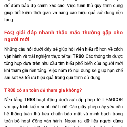
để đảm bảo độ chính xác cao. Việc tuân thủ quy trình cũng
giúp tiết kiệm thời gian và nâng cao hiệu quả sử dụng nền
tảng.
FAQ giải đáp nhanh thắc mắc thường gặp cho
người mới
Những câu hỏi dưới đây sẽ giúp hội viên hiểu rõ hơn về cách
vận hành và trải nghiệm thực tế tại
TR88
. Các thông tin được
tổng hợp dựa trên nhu cầu tìm hiểu phổ biến của người mới
khi tham gia nền tảng. Việc nắm rõ nội dung sẽ giúp hạn chế
sai sót và tối ưu hiệu quả trong quá trình sử dụng.
TR88 có an toàn để tham gia không?
Nền tảng
TR88
hoạt động dưới sự cấp phép từ t PAGCOR
với quy trình kiểm soát chặt chẽ. Các giấy phép này yêu cầu
hệ thống tuân thủ tiêu chuẩn bảo mật và minh bạch trong
toàn bộ hoạt động vận hành. Ngoài ra, dữ liệu người dùng